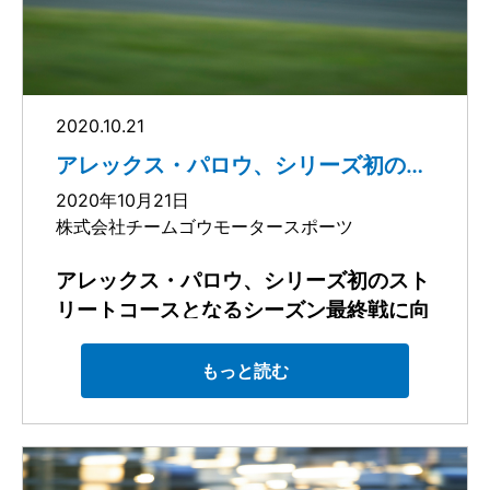
アレックス・パロウは、現地25日(日)に開催さ
れた今期最終戦となるセント・ピーターズバー
グ・グランプリで力強い走りでトップグループ
を走行した後に13位でチェッカーを受け、イン
ディカー・シリーズのルーキーシーズンを終え
2020.10.21
ました。
16番手から100周回のレースをスタートしたパ
アレックス・パロウ、シリーズ初のス
ロウは、グリーン直後に19番手に後退しました
トリートコースとなるシーズン最終戦
2020年10月21日
が、28周回目で最初のピットストップをするま
に向けて抱負を語る
株式会社チームゴウモータースポーツ
でに15番手までポジションをアップ。その後10
周もしない内にフルコースコーションとなりパ
アレックス・パロウ、シリーズ初のスト
ロウとチームは当初と異なる戦略を選択し、38
周回目で再びピットインしました。
更に、そこから続く15周はフルコースコーショ
リートコースとなる
シーズン最終戦に向
ンが何度も発生し、パロウは隊列の最後尾につ
けて抱負を語る
いていたため、セーフティカーの先導による隊
もっと読む
列走行の間に2回ピットイン。1回目は46周目に
デイル・コイン・レーシング withチームゴウの
燃料補給、2回目の51周目では燃料補給とオル
ドライバー、アレックス・パロウは今週末に、
タネートタイヤへの交換を実施しました。
今期当初は開幕戦として予定されていたセント
53周目のリスタート時に16番手につけていたパ
ピーターズバーグGPで初のラップを刻み、NTT