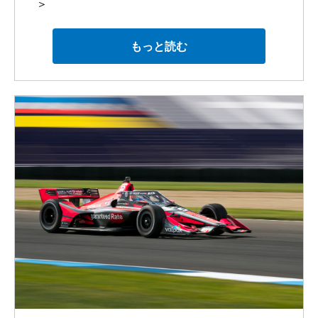
＞
にポジションをいくつか落としてしまいまし
第13戦：ハーベスト・グランプリ第2レース
た。このストリートサーキットでオーバーテイ
◆アレックス・パロウのコメント
（75周回）
クするのはとても難しいので、イエローが出て
「3月に現地入りしたにも関わらずレースがキャ
もっと読む
開催地：インディアナポリス・モーター・スピ
すぐに戦略を変更して賭けに出ました。結果的
「振り返ってみると、良かったこと、そうでは
ンセルとなってから7ヶ月、ようやく今週末セン
ードウェイ / ロードコース / 2.439マイル
には上手く運びませんでしたが、その時の戦略
なかったこと、色々ありました。限られたプラ
トピーターズバーグでレースができることに胸
予選開催日：2020年10月3日 予選結果：
変更は正解だったと思っています。最後にもう1
クティスでコースを学びクルマを理解しなけれ
が躍る思いです。この地で、ファンの皆さんに
4位
回イエローが出ればトップ5フィニッシュも可能
ばならない、総じて難しいシーズンだったと思
観戦してもらいながら最終戦を戦えることは素
決勝開催日：2020年10月3日 決勝結果：
だったかもしれないと思うのですが。今日のベ
いますが、全ての経験が貴重で、今後の糧にな
晴らしいことです。」
「インディカーでストリートコースを走るのは
9位
ストを尽くした結果ですが、これでシーズンが
ると思っています。」
初めてなのですが、今シーズン最後のレースで
終わってしまうのはとても残念です。」
パロウのシーズンランキングは、ルーキー・オ
ありながら、初めてのストリートコースだと思
アレックス・パロウ、ハーベストGP第2
ブ・ザ・イヤーが2位、総合チャンピオンシップ
うと、少し緊張もあります。プラクティスが1回
レースは9位でチェッカー
では16位となりました。
しかなく、いつもと同じくチャレンジングなレ
～目標のトップ10フィニッシュを達成～
ースになると思いますが、ベストを尽くしま
チームオーナーのデイル・コインは、パロウと
す。シーズンを最高の状態で終えられることを
今週末のセントピーターズバーグGPは1レース
サンティノ・フェルッチ（デイル・コイン・レ
デイル・コイン・レーシング with チームゴウの
願っています。徐々に結果も良くなってきてい
のみで、現地米国東部標準時10月24日(土)午前
ーシング with ヴァッサー・サリヴァン）の両選
ルーキー、アレックス・パロウは、現地3日(土)
ますし、安定感も出てきました。簡単にはいか
10時55分から90分間の練習走行、同日午後3時
手の今シーズンについて「チームにとって良い
に開催された2020年インディカー・シリーズ第
ないと思いますが、トップ10フィニッシュを目
5分から3ラウンドのファストシックス予選が行
年でした。ドライバーは2人とも経験を積みまし
13戦ハーベスト・グランプリ第2レースで、目
指していますし、チャンスがあればさらに上も
われ、翌25日(日)午前10時40分から30分間のウ
た。アレックスにとっては、今年はテストもな
標としていたトップ10フィニッシュを達成、ホ