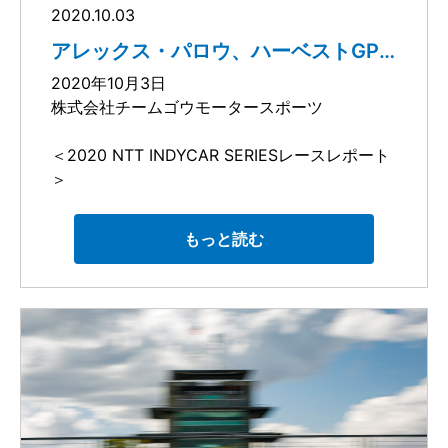
狙っていきたいですね。」
ォームアップの後、午後2時32分にグリーンフ
2020.10.03
く、彼にとって未体験のコースばかりで、レー
ンダ・エンジン搭載の55号車を駆り9位でチェ
ラッグの予定です。
日本では、26日(月)午前3時（25日深夜27時）
スウィークエンドのスケジュールも短くてルー
ッカーを受けました。
第2レースの予選では4番グリッドを獲得し、第
からGAORA SPORTSで生中継を予定していま
アレックス・パロウ、ハーベストGP
キー・デーもない大変なシーズンだったと思い
第1レースは17位でフィニッシュ
1レースのスターティングポジションよりも大き
す。
2020年10月3日
ます。サンティノは印象的な走りを見せてくれ
く前に出たパロウですが、それは、わずか
株式会社チームゴウモータースポーツ
ました。両ドライバーとも今期はよくやってく
0.0567秒差でフロントローを逃した惜しい結果
れて、満足しています。」と述べました。
でもありました。
＜2020 NTT INDYCAR SERIESレースレポート
＞
第1レースよりも10周回少ない75周回の第2レー
第12戦：ハーベスト・グランプリ（85周回）
ス、パロウはスタートで1つポジションを落とし
開催地：インディアナポリス・モーター・スピ
て5番手に後退することになりましたが、そこか
もっと読む
ードウェイ / ロードコース / 2.439マイル
らはそのポジションをキープしたまま25周回目
予選開催日：2020年10月1日 予選結果：
に6番手で最初のピットストップ。
17位
決勝開催日：2020年10月2日 決勝結果：
燃費戦略が課題となるレースとなった中盤、パ
17位
ロウは9番手につけていました。その後の最終ス
ティントでは10秒以上の差をつけて10番手を走
アレックス・パロウ、ハーベストGP第1
るパジェノー選手を抑えていましたが、前を走
レースは17位でフィニッシュ
るチャンピオンシップ首位のディクソン選手を