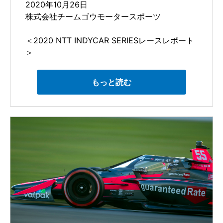
2020年10月26日
株式会社チームゴウモータースポーツ
＜2020 NTT INDYCAR SERIESレースレポート
＞
第14戦：セント・ピーターズバーグ・グランプ
リ（100周回）
もっと読む
開催地：セント・ピーターズバーグ ダウンタ
ウン / 市街地コース / 1.8マイル
予選開催日：2020年10月24日 予選結
果：16位
決勝開催日：2020年10月25日 決勝結
果：13位
アレックス・パロウ、力強い走りでルーキー・
イヤーを締め括る
デイル・コイン・レーシング with チームゴウの