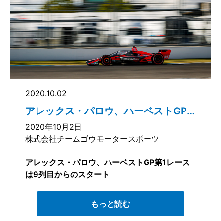
～序盤のペナルティが悔やまれる結果に
捕えることはかないませんでした。
～
◆アレックス・パロウのコメント
「上手くいった1日だと思います。今朝の予選は
上出来で、昨日よりもかなり良い結果となりま
デイル・コイン・レーシング withチームゴウの
した。レッドタイヤを2セット使うリスキーな戦
ドライバー、アレックス・パロウは、10月2日
略をとりましたが、それが功を奏し、目標だっ
(金)開催のハーベストGP第1レースは17位でフィ
たトップ10フィニッシュを達成できました。」
ニッシュ。序盤のペナルティが影響し、残念な
「また、今日のようなフューエル・ストラテジ
がら期待どおりの結果とはなりませんでした。
2020.10.02
ーによるレースマネジメントは初めてでした
が、上手くいって良かったです。今日トップ10
パロウは、85周回の決勝レースのスタートで、
アレックス・パロウ、ハーベストGP
第1レースは9列目からのスタート
に入ることができたので、3週間後にまた良い結
17番手から幾つかポジションを上げ、その後も
2020年10月2日
果を残してシーズンを締めくくることができれ
快調に周回を重ねて、他車よりもファーストス
株式会社チームゴウモータースポーツ
ばと思っています。」
ティントを長くとる戦略を選択。
デイル・コイン・レーシング with チームゴウの
アレックス・パロウ、ハーベストGP第1レース
次戦は、10月25日に開催されるファイアスト
22周回を終えてピットインしたホンダ・エンジ
は9列目からのスタート
ン・グランプリ・オブ・セントピーターズバー
ン55号車のパロウは、ピット戦略が功を奏して
～インディカー・シリーズ2020第12戦～
グ、2020年NTTインディカー・シリーズの最終
さらに上位を狙っていけるかに見えましたが、
もっと読む
戦となります。
この時、ピットアウトでの違反によりドライブ
デイル・コイン・レーシング with チームゴウの
スルーペナルティを科せられ、25番手まで順位