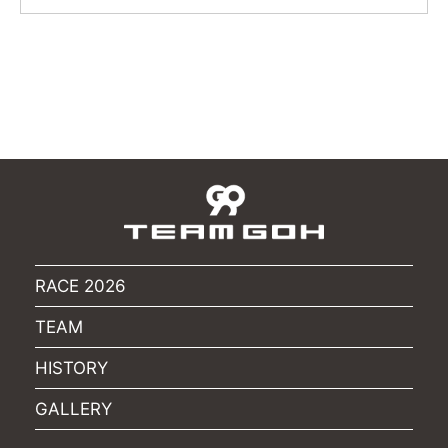
ルーキー、アレックス・パロウは、現地時間10
を落とすことに。
月1日(木)に行われた10分間の予選結果は17位、
レース5番手となるファステストラップ（1分10
2日(金)の第1レースは9列目からスタートするこ
秒9775）を記録し、その後もオーバーテイクを
とになりました。
重ねてポジションを上げていきましたが、パロ
同日、予選前に実施されたプラクティスをリー
ウは17位でチェッカーを受けることになりまし
ドしたルーキー、パロウは、予選でコースに出
た。
ることを心待ちにしていました。予選セッショ
ン序盤のパロウが駆る55号車はグループ4番手
◆アレックス・パロウのコメント
以内を走行していましたが、オルタネートタイ
「最初のピットストップの時にピットアウトで
ヤに履き替えてからタイムが上がらず、
ミスをしてしまい、大きくポジションを落とし
1:10.0323のファステストラップでグループ9位
◆アレックス・パロウのコメント
てしまい、それが最後まで影響しました。」
という結果に終わりました。
「今日の練習走行でのマシンはとても調子が良
「我々の55号車は好調で、競争力があっただけ
RACE 2026
く、今晩の予選に向けては不安要素がありませ
に残念で仕方ありません。昨日の予選で何が問
んでしたから、予選結果は残念で仕方がありま
TEAM
題だったのかも判明したので、明日の予選では
せん。マシンのフィーリングは良かったのです
より上のポジションを目指して、第2レースで良
が、スピードが出ませんでした。今、エンジニ
HISTORY
い結果を残せるチャンスを掴みたいと思いま
アが詳しくマシンをみていますが、明日の決勝
す。」
GALLERY
では強さを取り戻せるものと信じています。」
インディアナポリス・モーター・スピードウェ
2020年NTTインディカー・シリーズ全14戦中の
イのロードコース85周回となるNTTインディカ
第13戦となる、米国東部標準時10月3日（土）