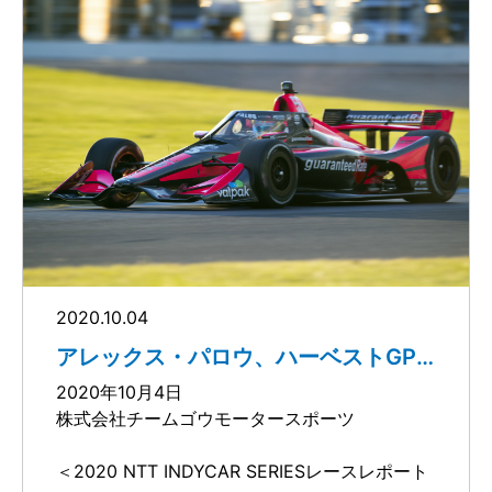
ロウは、その後他のマシンがピットインしてい
インディカー・シリーズのストリートコースデ
く中で着実にポジションを上げていき、70周目
ビューを果たします。
にフルコースコーションが出された時点で3番手
パロウは北米でのレースキャリアをスタートさ
に浮上していました。さらに75周目のリスター
せるにあたり、セントピーターズバーグの1.8マ
トで2位に着けた後、再びのフルコースコーショ
イル、14ターンのストリートコースでシリーズ
ン。
パロウは80周目のリスタートでラップリーダー
デビューの予定でしたが、コロナ禍により、今
となりましたが、本レースで優勝を飾ったニュ
期開幕戦となるはずだったそのイベントが、シ
ーガーデン選手からオーバーテイクを喫するこ
ーズン最終戦となりました。
とに。
3週間前に開催されたハーベストGPでトップ10
フィニッシュを果たしたパロウは、ルーキーシ
その後もフルコースコーションが続く荒れた展
ーズンを最高の状態で締めくくりたいと考えて
開の中5番手をキープしていましたが、94周目
います。これまでの13戦での戦績は、ベストフ
に燃料補給のためのピットストップを余技なく
2020.10.04
ィニッシュ3位（ロード・アメリカ・レース
され、パロウは最終的に13位でチェッカーを受
1）、ベストスターティンググリッド3番手（ロ
アレックス・パロウ、ハーベストGP
け、2020年シーズンを終えました。
第2レースは9位でチェッカー
ード・アメリカ・レース2）となっています。
この最終戦はパロウにとってインディカー・シ
2020年10月4日
リーズ初のストリートコースとなりますが、こ
株式会社チームゴウモータースポーツ
◆アレックス・パロウのコメント
れまでにノリスリンク（ドイツ）、ポー（フラ
「フューエルセービングのエンジンマッピング
ンス）、およびマカオ（中国）のストリートサ
＜2020 NTT INDYCAR SERIESレースレポート
でミスをしてしまい、スタートは上手くいかず
ーキットでのレース経験を有しています。