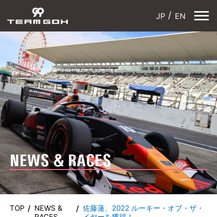
JP
EN
NEWS & RACES
TOP
NEWS &
佐藤蓮、2022 ルーキー・オブ・ザ・
RACES
イヤーを獲得！