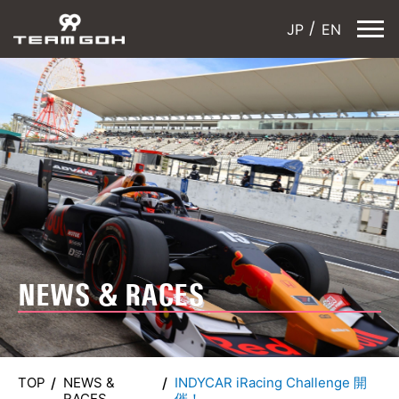
JP
EN
NEWS & RACES
TOP
NEWS &
INDYCAR iRacing Challenge 開
RACES
催！