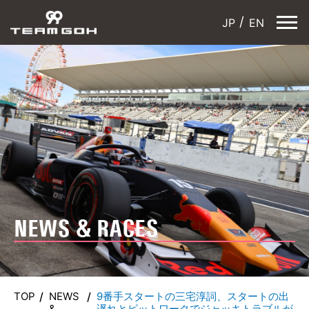
JP
EN
NEWS & RACES
TOP
NEWS
9番手スタートの三宅淳詞、スタートの出
&
遅れとピットワークでジャッキトラブルが